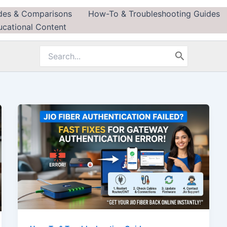
des & Comparisons
How-To & Troubleshooting Guides
ucational Content
Search
for: